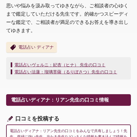
思いや悩みを汲み取ってゆきながら、ご相談者の心ゆく
まで鑑定していただける先生です。的確かつスピーディ
ーな鑑定で、ご相談者が満足のできるお答えを導き出し
てゆきます。
電話占い ディアナ
投
電話占いヴェルニ：妃杏（ヒナ） 先生の口コミ
稿
電話占い法蓮：瑠璃菩薩（るりぼさつ）先生の口コミ
ナ
ビ
ゲ
ー
電話占いディアナ：リアン先生の口コミ情報
シ
ョ
ン
口コミを投稿する
電話占いディアナ：リアン先生の口コミをみんなで共有しましょう！先
生、復縁に強い先生、当たる先生などいろんな情報を書き込んで情報を