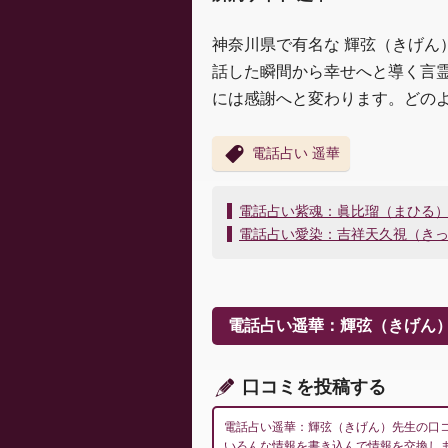
神奈川県で有名な 輝弦（きげん
話した瞬間から幸せへと導く言
には感謝へと変わります。どの
電話占い 遥華
投
電話占い紫魂：眞比瑠（まひる
稿
電話占い愛染：吉祥天久視（き
ナ
ビ
ゲ
ー
電話占い遥華：輝弦（きげん
シ
ョ
ン
口コミを投稿する
電話占い遥華：輝弦（きげん）先生の口
いろんな情報を書き込んで情報を交換し