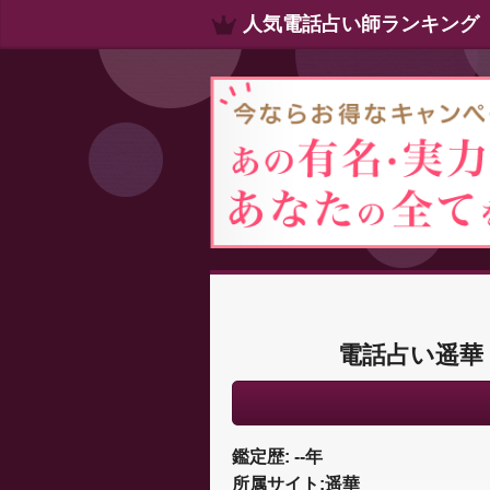
人気電話占い師ランキング
電話占い遥華
鑑定歴: --年
所属サイト:遥華