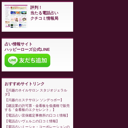
評判！
当たる電話占い
クチコミ情報局
占い情報サイト
ハッピーローズ公式LINE
おすすめサイトリンク
川越のネイルサロン スタジオジェラル
ダ
川越のエステサロン ソンデゥボー
建設業の許可票・金看板を低価格で販売
する「金看板のエクセレント」
電話占い宜保鑑定事務所の口コミ情報
電話占いヴェルニの口コミ情報
電話占いミーシャ・コーポレーションの