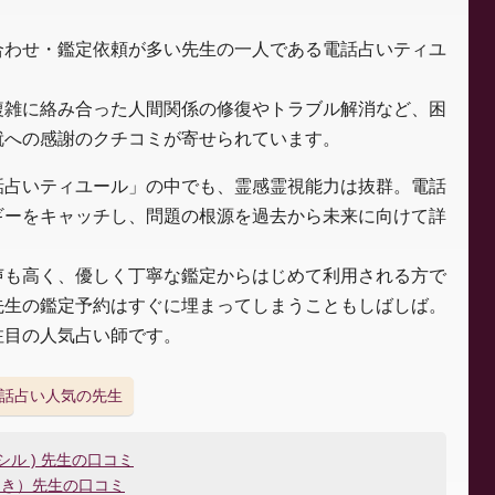
合わせ・鑑定依頼が多い先生の一人である電話占いティユ
複雑に絡み合った人間関係の修復やトラブル解消など、困
就への感謝のクチコミが寄せられています。
話占いティユール」の中でも、霊感霊視能力は抜群。電話
ギーをキャッチし、問題の根源を過去から未来に向けて詳
声も高く、優しく丁寧な鑑定からはじめて利用される方で
先生の鑑定予約はすぐに埋まってしまうこともしばしば。
注目の人気占い師です。
話占い人気の先生
ル ) 先生の口コミ
つき）先生の口コミ