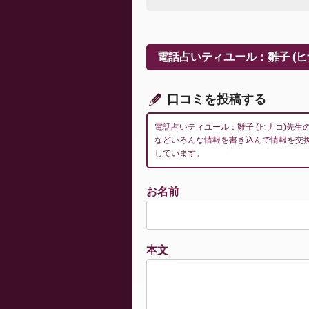
ナ
ビ
ゲ
ー
電話占いティユール：雛子 (
シ
ョ
ン
口コミを投稿する
電話占いティユール：雛子 (ヒナコ)先
などいろんな情報を書き込んで情報を交
しています。
お名前
本文