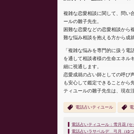
複雑な恋愛相談に関して、問い
ールの雛子先生。
困難な恋愛などの恋愛相談から
難な悩み相談を抱える方から成
「複雑な悩みを専門的に扱う電
を通して相談者様の生命エネル
細に視通します。
恋愛成就の占い師としての呼び
も安心して鑑定できることから
ティユールの雛子先生は、現在
電話占いティユール
電
投
電話占いティユール：雪月花 (セシ
稿
電話占いラサベルデ 弓月（ゆ