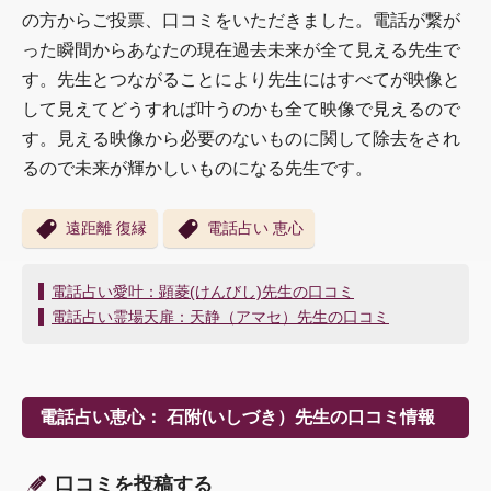
の方からご投票、口コミをいただきました。電話が繋が
った瞬間からあなたの現在過去未来が全て見える先生で
す。先生とつながることにより先生にはすべてが映像と
して見えてどうすれば叶うのかも全て映像で見えるので
す。見える映像から必要のないものに関して除去をされ
るので未来が輝かしいものになる先生です。
遠距離 復縁
電話占い 恵心
投
電話占い愛叶：顕菱(けんびし)先生の口コミ
稿
電話占い霊場天扉：天静（アマセ）先生の口コミ
ナ
ビ
ゲ
ー
電話占い恵心： 石附(いしづき）先生の口コミ情報
シ
ョ
ン
口コミを投稿する