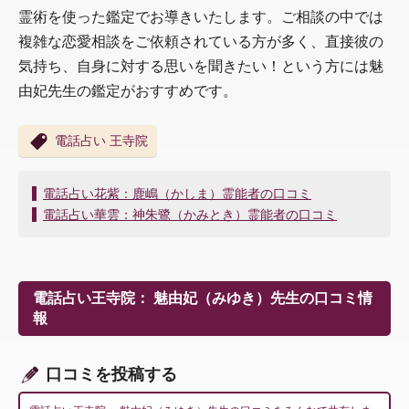
霊術を使った鑑定でお導きいたします。ご相談の中では
複雑な恋愛相談をご依頼されている方が多く、直接彼の
気持ち、自身に対する思いを聞きたい！という方には魅
由妃先生の鑑定がおすすめです。
電話占い 王寺院
投
電話占い花紫：鹿嶋（かしま）霊能者の口コミ
稿
電話占い華雲：神朱鷺（かみとき）霊能者の口コミ
ナ
ビ
ゲ
ー
電話占い王寺院： 魅由妃（みゆき）先生の口コミ情
シ
報
ョ
ン
口コミを投稿する