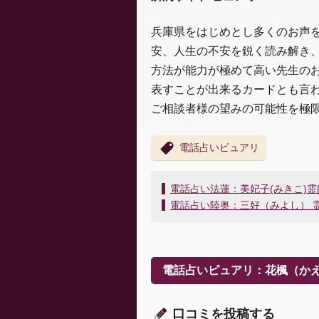
兵庫県をはじめとし多くのお声
安、人生の不安を鋭く読み解き
方法が能力が極めて高い先生の
表すことが出来るカードとも言
ご相談者様の望みの可能性を極
電話占いピュアリ
投
電話占い法蓮：美妃子(みきこ)
稿
電話占い陸奥：三好（みよし） 
ナ
ビ
ゲ
ー
電話占いピュアリ：花楓（か
シ
ョ
ン
口コミを投稿する