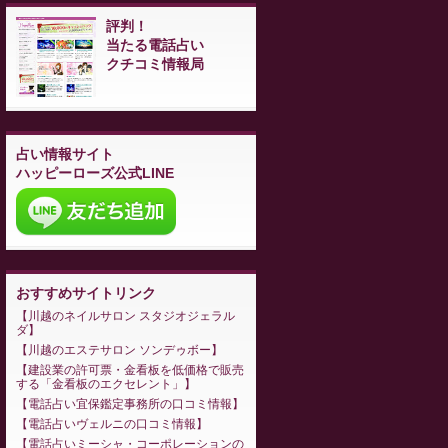
評判！
当たる電話占い
クチコミ情報局
占い情報サイト
ハッピーローズ公式LINE
おすすめサイトリンク
川越のネイルサロン スタジオジェラル
ダ
川越のエステサロン ソンデゥボー
建設業の許可票・金看板を低価格で販売
する「金看板のエクセレント」
電話占い宜保鑑定事務所の口コミ情報
電話占いヴェルニの口コミ情報
電話占いミーシャ・コーポレーションの