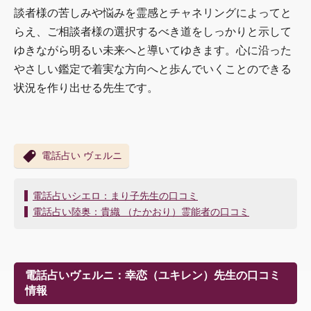
談者様の苦しみや悩みを霊感とチャネリングによってと
らえ、ご相談者様の選択するべき道をしっかりと示して
ゆきながら明るい未来へと導いてゆきます。心に沿った
やさしい鑑定で着実な方向へと歩んでいくことのできる
状況を作り出せる先生です。
電話占い ヴェルニ
投
電話占いシエロ：まり子先生の口コミ
稿
電話占い陸奥：貴織 （たかおり）霊能者の口コミ
ナ
ビ
ゲ
ー
電話占いヴェルニ：幸恋（ユキレン）先生の口コミ
シ
情報
ョ