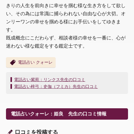
きりの人生を前向きに幸せを掴む様な生き方をして欲し
い、その為には常識に捕らわれない自由な心が大切。オ
ンリーワンの幸せを掴める様にお手伝いをしてゆきま
す。
既成概念にこだわらず、相談者様の幸せを一番に、心が
迷わない様な鑑定をする鑑定士です。
電話占い クォーレ
投
電話占い紫苑：リンクス先生の口コミ
稿
電話占い梓弓：史伽（フミカ）先生の口コミ
ナ
ビ
ゲ
ー
電話占いクォーレ：姫良 先生の口コミ情報
シ
ョ
ン
口コミを投稿する