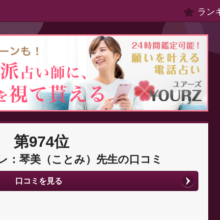
ラン
第974位
レ：琴美（ことみ）先生の口コミ
口コミを見る