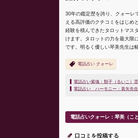
30年の鑑定歴を誇り、クォーレ
える高評価のクチコミをはじめ
経験を積んできたタロットマス
けます。タロットの力を最大限
です。明るく優しい琴美先生は
電話占い クォーレ
投
電話占い紫魂：類子（るいこ）
稿
電話占い ハーモニー：真矢先
ナ
ビ
ゲ
ー
電話占いクォーレ：琴美（こ
シ
ョ
ン
口コミを投稿する