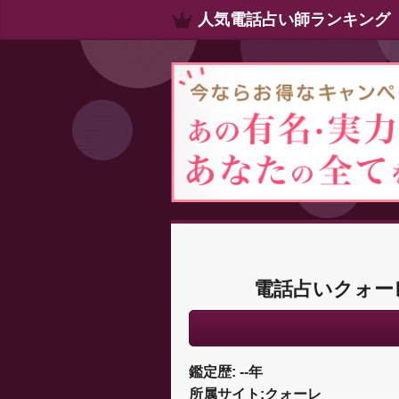
人気電話占い師ランキング
電話占いクォー
鑑定歴: --年
所属サイト:クォーレ