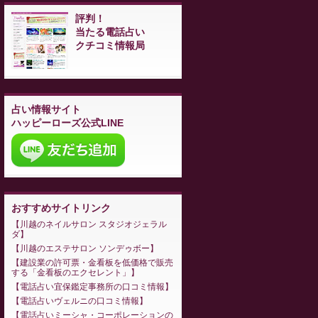
評判！
当たる電話占い
クチコミ情報局
占い情報サイト
ハッピーローズ公式LINE
おすすめサイトリンク
川越のネイルサロン スタジオジェラル
ダ
川越のエステサロン ソンデゥボー
建設業の許可票・金看板を低価格で販売
する「金看板のエクセレント」
電話占い宜保鑑定事務所の口コミ情報
電話占いヴェルニの口コミ情報
電話占いミーシャ・コーポレーションの