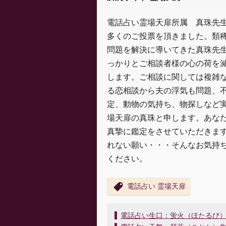
電話占い霊場天扉所属 真珠先
多くのご投票を頂きました。類
問題を解決に導いてきた真珠先
っかりとご相談者様の心の荷を
します。ご相談に関しては複雑
る恋相談から夫の浮気も問題、
定、動物の気持ち、物探しなど
場天扉の真珠と申します。あな
真摯に鑑定をさせていただきま
れない願い・・・そんなお気持
ください。
電話占い 霊場天扉
投
電話占い生口：蛍火（ほたるび
稿