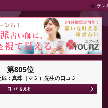
ラン
第805位
天扉：真珠（マミ）先生の口コミ
口コミを見る