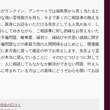
生がランクイン。アンケートでは福島県から良く当たると
稀な強い霊視能力を持ち、今まで多くのご相談者の抱える
生。親身にお話をいただける先生としても人気があり、し
減らしてゆきながら、ご相談事に対し的確なお答えをいた
な不倫問題、略奪愛、縁切り、縁結びや片思い成就に関す
不倫問題などの家庭方面の人間関係をはじめとし、開運鑑
実に多方面に渡って鑑定の中でお答えします。先生より霊
たが本当に望んでいることに、そのひとつひとつに対して
す。人に相談してもなかなか解決ができない問題、叶えら
ちに苛まれている方はこの真珠にどうぞお心を開いてお話
）先生の口コミ