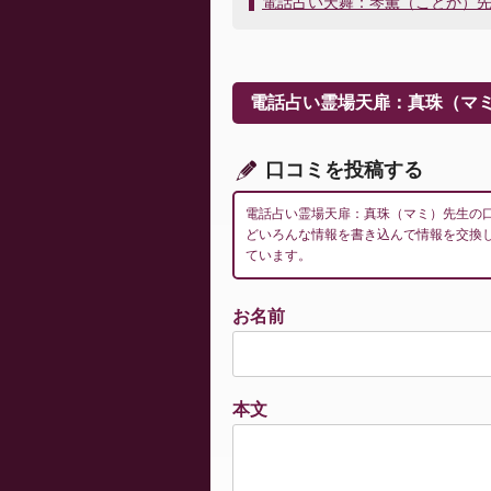
電話占い天舞：琴薫（ことか）
ナ
ビ
ゲ
ー
電話占い霊場天扉：真珠（マ
シ
ョ
ン
口コミを投稿する
電話占い霊場天扉：真珠（マミ）先生の
どいろんな情報を書き込んで情報を交換
ています。
お名前
本文