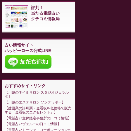
評判！
当たる電話占い
クチコミ情報局
占い情報サイト
ハッピーローズ公式LINE
おすすめサイトリンク
川越のネイルサロン スタジオジェラル
ダ
川越のエステサロン ソンデゥボー
建設業の許可票・金看板を低価格で販売
する「金看板のエクセレント」
電話占い宜保鑑定事務所の口コミ情報
電話占いヴェルニの口コミ情報
電話占いミーシャ・コーポレーションの