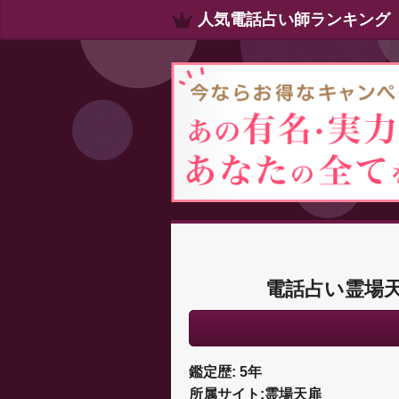
人気電話占い師ランキング
電話占い霊場
鑑定歴: 5年
所属サイト:霊場天扉