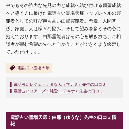
中でもその強力な先見の力と成就へ結び付ける願望成就
へと導く力に長けた電話占い霊場天扉トップレベルの霊
能者としての呼び声も高い由那霊能者。恋愛、人間関
係、家庭、人は様々な悩み、そして望みを多くその心に
抱えております。由那霊能者はその心を解き放ち、ご相
談者が望む希望の先へと向かうことができるよう鑑定し
ていただけます。
電話占い霊場天扉
投
電話占いレジェラ：まなみ（マナミ）先生の口コミ
稿
電話占いユアーズ：純愛 （アキナ）先生の口コミ
ナ
ビ
ゲ
ー
電話占い霊場天扉：由那（ゆうな）先生の口コミ情
シ
報
ョ