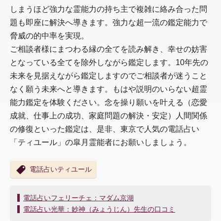
しまうほど強力な霊能力の持ち主で複雑に絡み合った問
題も即座に解決へ導きます。強力な超一流の鑑定能力で
脅威の的中率を実現。
ご相談者様にまつわる縁の全てを読み解き、幸せの妨害
となっている全てを除外しながら鑑定します。10年先の
未来を見据えながら鑑定しますのでご相談者が迷うこと
なく願う未来へと導きます。もはや説明のいらない超霊
能力鑑定を体験ください。念を操り願いを叶える（恋愛
成就、仕事上の成功、家庭問題の解決・安定）人間関係
の修復といった鑑定は、是非、東京で人気の電話占い
「ティユール」の皐月霊能者にお願いしましょう。
電話占いティユール
投
電話占いフェリーチェ：マダム京湖
稿
電話占い光華：妙神（みょうじん）先生の口コミ
ナ