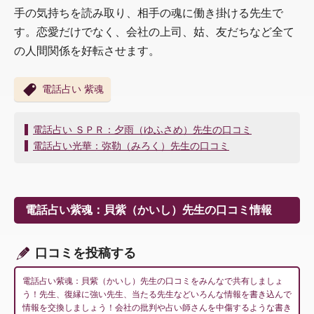
手の気持ちを読み取り、相手の魂に働き掛ける先生で
す。恋愛だけでなく、会社の上司、姑、友だちなど全て
の人間関係を好転させます。
電話占い 紫魂
投
電話占い ＳＰＲ：夕雨（ゆふさめ）先生の口コミ
稿
電話占い光華：弥勒（みろく）先生の口コミ
ナ
ビ
ゲ
ー
電話占い紫魂：貝紫（かいし）先生の口コミ情報
シ
ョ
ン
口コミを投稿する
電話占い紫魂：貝紫（かいし）先生の口コミをみんなで共有しましょ
う！先生、復縁に強い先生、当たる先生などいろんな情報を書き込んで
情報を交換しましょう！会社の批判や占い師さんを中傷するような書き