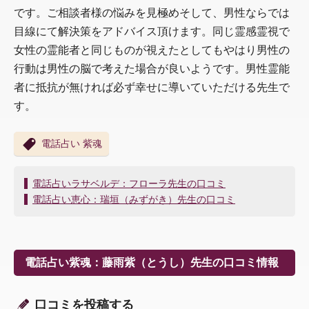
です。ご相談者様の悩みを見極めそして、男性ならでは
目線にて解決策をアドバイス頂けます。同じ霊感霊視で
女性の霊能者と同じものが視えたとしてもやはり男性の
行動は男性の脳で考えた場合が良いようです。男性霊能
者に抵抗が無ければ必ず幸せに導いていただける先生で
す。
電話占い 紫魂
投
電話占いラサベルデ：フローラ先生の口コミ
稿
電話占い恵心：瑞垣（みずがき）先生の口コミ
ナ
ビ
ゲ
ー
電話占い紫魂：藤雨紫（とうし）先生の口コミ情報
シ
ョ
ン
口コミを投稿する