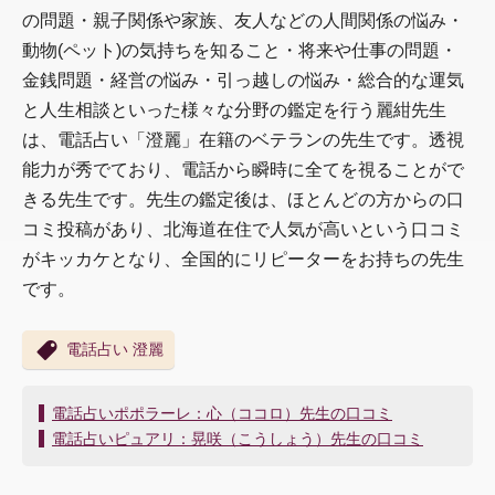
の問題・親子関係や家族、友人などの人間関係の悩み・
動物(ペット)の気持ちを知ること・将来や仕事の問題・
金銭問題・経営の悩み・引っ越しの悩み・総合的な運気
と人生相談といった様々な分野の鑑定を行う麗紺先生
は、電話占い「澄麗」在籍のベテランの先生です。透視
能力が秀でており、電話から瞬時に全てを視ることがで
きる先生です。先生の鑑定後は、ほとんどの方からの口
コミ投稿があり、北海道在住で人気が高いという口コミ
がキッカケとなり、全国的にリピーターをお持ちの先生
です。
電話占い 澄麗
投
電話占いポポラーレ：心（ココロ）先生の口コミ
稿
電話占いピュアリ：晃咲（こうしょう）先生の口コミ
ナ
ビ