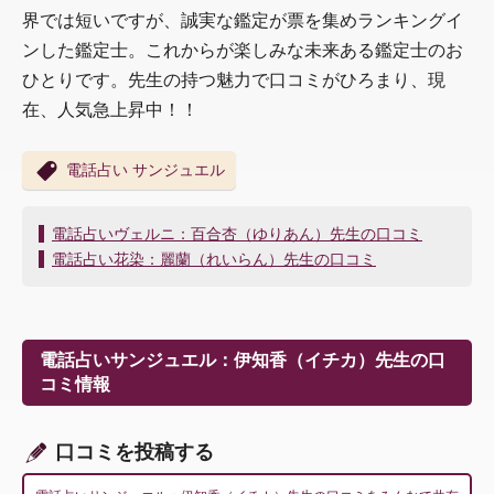
界では短いですが、誠実な鑑定が票を集めランキングイ
ンした鑑定士。これからが楽しみな未来ある鑑定士のお
ひとりです。先生の持つ魅力で口コミがひろまり、現
在、人気急上昇中！！
電話占い サンジュエル
投
電話占いヴェルニ：百合杏（ゆりあん）先生の口コミ
稿
電話占い花染：麗蘭（れいらん）先生の口コミ
ナ
ビ
ゲ
ー
電話占いサンジュエル：伊知香（イチカ）先生の口
シ
コミ情報
ョ
ン
口コミを投稿する