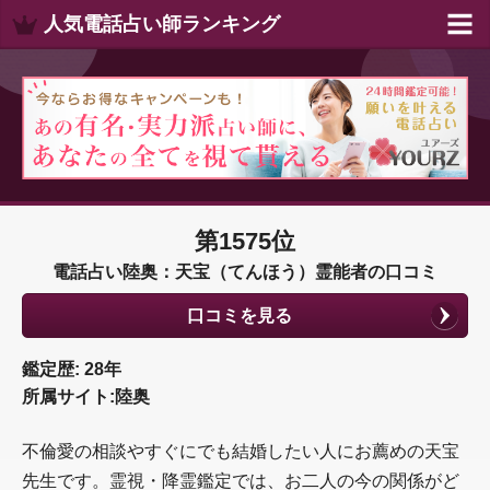
人気電話占い師ランキング
第1575位
電話占い陸奥：天宝（てんほう）霊能者の口コミ
口コミを見る
鑑定歴: 28年
所属サイト:陸奥
不倫愛の相談やすぐにでも結婚したい人にお薦めの天宝
先生です。霊視・降霊鑑定では、お二人の今の関係がど