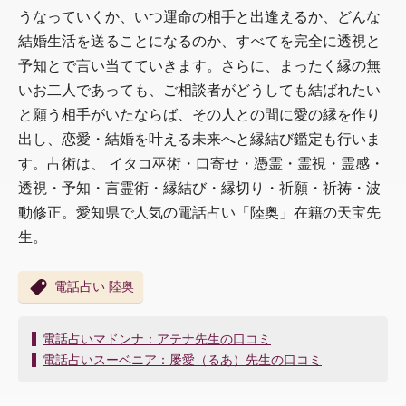
うなっていくか、いつ運命の相手と出逢えるか、どんな
結婚生活を送ることになるのか、すべてを完全に透視と
予知とで言い当てていきます。さらに、まったく縁の無
いお二人であっても、ご相談者がどうしても結ばれたい
と願う相手がいたならば、その人との間に愛の縁を作り
出し、恋愛・結婚を叶える未来へと縁結び鑑定も行いま
す。占術は、 イタコ巫術・口寄せ・憑霊・霊視・霊感・
透視・予知・言霊術・縁結び・縁切り・祈願・祈祷・波
動修正。愛知県で人気の電話占い「陸奥」在籍の天宝先
生。
電話占い 陸奥
投
電話占いマドンナ：アテナ先生の口コミ
稿
電話占いスーベニア：屡愛（るあ）先生の口コミ
ナ
ビ