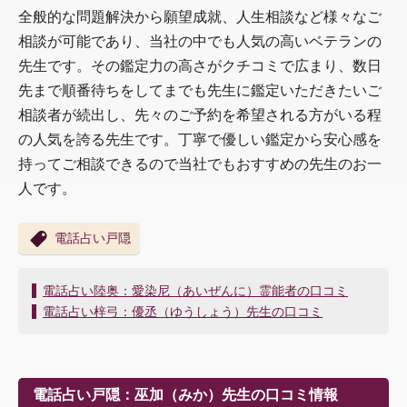
全般的な問題解決から願望成就、人生相談など様々なご
相談が可能であり、当社の中でも人気の高いベテランの
先生です。その鑑定力の高さがクチコミで広まり、数日
先まで順番待ちをしてまでも先生に鑑定いただきたいご
相談者が続出し、先々のご予約を希望される方がいる程
の人気を誇る先生です。丁寧で優しい鑑定から安心感を
持ってご相談できるので当社でもおすすめの先生のお一
人です。
電話占い戸隠
投
電話占い陸奥：愛染尼（あいぜんに）霊能者の口コミ
稿
電話占い梓弓：優丞（ゆうしょう）先生の口コミ
ナ
ビ
ゲ
ー
電話占い戸隠：巫加（みか）先生の口コミ情報
シ