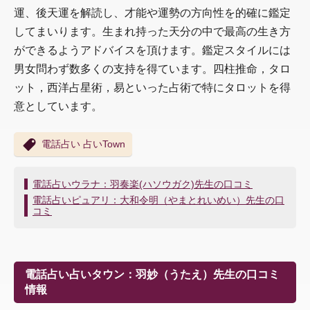
運、後天運を解読し、才能や運勢の方向性を的確に鑑定
してまいります。生まれ持った天分の中で最高の生き方
ができるようアドバイスを頂けます。鑑定スタイルには
男女問わず数多くの支持を得ています。四柱推命，タロ
ット，西洋占星術，易といった占術で特にタロットを得
意としています。
電話占い 占いTown
投
電話占いウラナ：羽奏楽(ハソウガク)先生の口コミ
稿
電話占いピュアリ：大和令明（やまとれいめい）先生の口
ナ
コミ
ビ
ゲ
ー
シ
電話占い占いタウン：羽妙（うたえ）先生の口コミ
ョ
情報
ン