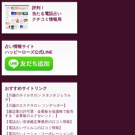
評判！
当たる電話占い
クチコミ情報局
占い情報サイト
ハッピーローズ公式LINE
おすすめサイトリンク
川越のネイルサロン スタジオジェラル
ダ
川越のエステサロン ソンデゥボー
建設業の許可票・金看板を低価格で販売
する「金看板のエクセレント」
電話占い宜保鑑定事務所の口コミ情報
電話占いヴェルニの口コミ情報
電話占いミーシャ・コーポレーションの