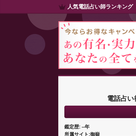
人気電話占い師ランキング
電話占い
鑑定歴: --年
所属サイト:御嶽