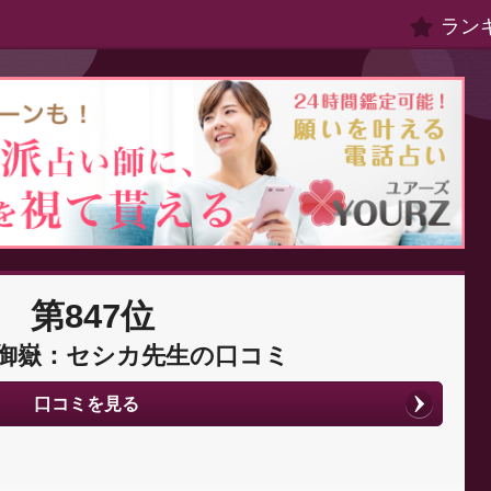
ラン
第847位
御嶽：セシカ先生の口コミ
口コミを見る