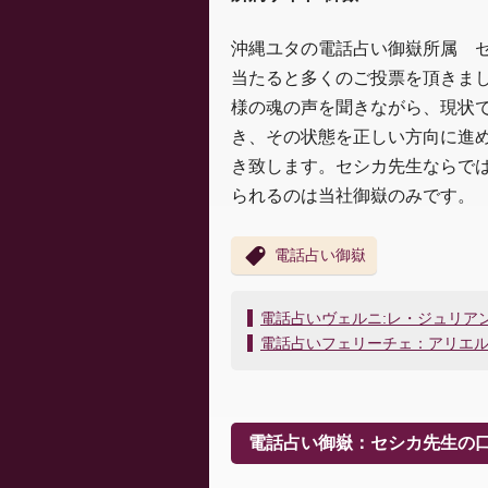
沖縄ユタの電話占い御嶽所属 
当たると多くのご投票を頂きま
様の魂の声を聞きながら、現状
き、その状態を正しい方向に進
き致します。セシカ先生ならで
られるのは当社御嶽のみです。
電話占い御嶽
投
電話占いヴェルニ:レ・ジュリア
稿
電話占いフェリーチェ：アリエ
ナ
ビ
ゲ
ー
電話占い御嶽：セシカ先生の
シ
ョ