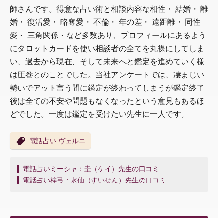
師さんです。得意な占い術と相談内容な相性・ 結婚・ 離
婚・ 復活愛・ 略奪愛・ 不倫・ 年の差・ 遠距離・ 同性
愛・ 三角関係・など多数あり、プロフィールにあるよう
にタロットカードを使い相談者の全てを丸裸にしてしま
い、過去から現在、そして未来へと鑑定を進めていく様
は圧巻とのことでした。当社アンケートでは、凄まじい
勢いでアット言う間に鑑定が終わってしまうが鑑定終了
後は全ての不安や問題もなくなったという意見もあるほ
どでした。一度は鑑定を受けたい先生に一人です。
電話占い ヴェルニ
投
電話占いミーシャ：圭（ケイ）先生の口コミ
稿
電話占い梓弓：水仙（すいせん）先生の口コミ
ナ
ビ
ゲ