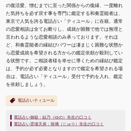
の復活愛、憎むまでに至った関係からの復縁、一度離れ
た気持ちを必ず戻す事を専門に鑑定する和奏霊能者は、
東京で人気を誇る電話占い「ティユール」に在籍。通常
の恋愛相談は全てお断りし、成就が困難で他では無理と
言われるような恋愛相談のみ承っております。それほ
ど、和奏霊能者の縁結びパワーは凄まじく困難な状態か
ら恋愛成就を希望される方からの鑑定依頼が殺到してい
る状態です。ご相談者様を幸せに導くための縁結び鑑定
は、予約が必ず必要となりますので鑑定を希望される場
合は、電話占い「ティユール」受付で予約を入れ、鑑定
を依頼しましょう。
電話占いティユール
投
電話占い御嶽：結乃（ゆの）先生の口コミ
稿
電話占い霊場天扉：珠璃（じゅり）先生の口コミ
ナ