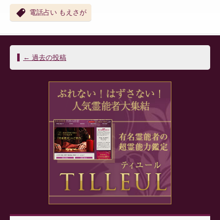
電話占い もえさが
投
←
過去の投稿
稿
ナ
ビ
ゲ
ー
シ
ョ
ン