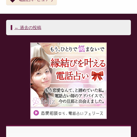
投
←
過去の投稿
稿
ナ
ビ
ゲ
ー
シ
ョ
ン