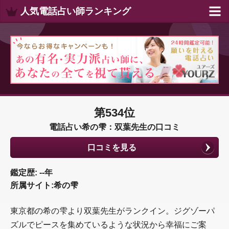
人気電話占い師ランキング
第534位
電話占い希の雫：双葉先生の口コミ
口コミを見る
鑑定歴: --年
所属サイト:希の雫
東京都の希の雫より双葉先生がランクイン。ジグゾーパ
ズルでピースを集めているような状況から幸福にご案