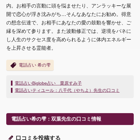
内。お相手の言動に頭を悩ませたり、アンラッキーな展
開で恋心が浮き沈みがち…そんなあなたにお勧め。得意
の想念伝達で、お相手にあなたの愛の鼓動を響かせ、ご
縁を深めて参ります。また波動修正では、逆境をバネに
し人生のサクセス度を高められるように体内エネルギー
を上昇させる霊能者。
電話占い 希の雫
投
電話占いBiglobe占い 栗原すみ子
稿
電話占いティユール：八千代（やちよ）先生の口コミ
ナ
ビ
ゲ
ー
電話占い希の雫：双葉先生の口コミ情報
シ
ョ
ン
口コミを投稿する