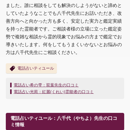
ました。誰に相談をしても解決のしようがないと諦めと
していたようなことでも八千代先生にお話いただき、改
善方向へと向かった方も多く、安定した実力と鑑定実績
を持った霊能者です。ご相談者様の立場に立った鑑定姿
勢で複雑な相談から霊的現象でお悩みの方まで鑑定でお
導きいたします。何をしてもうまくいかないとお悩みの
方は八千代先生にご相談ください。
電話占いティユール
投
電話占い希の雫：双葉先生の口コミ
稿
電話占い光苑：紅麗(くれい)霊能者の口コミ
ナ
ビ
ゲ
ー
電話占いティユール：八千代（やちよ）先生の口コ
シ
ミ情報
ョ