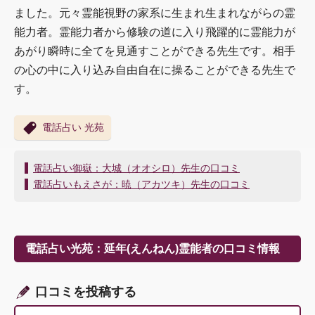
ました。元々霊能視野の家系に生まれ生まれながらの霊
能力者。霊能力者から修験の道に入り飛躍的に霊能力が
あがり瞬時に全てを見通すことができる先生です。相手
の心の中に入り込み自由自在に操ることができる先生で
す。
電話占い 光苑
投
電話占い御嶽：大城（オオシロ）先生の口コミ
稿
電話占いもえさが：暁（アカツキ）先生の口コミ
ナ
ビ
ゲ
ー
電話占い光苑：延年(えんねん)霊能者の口コミ情報
シ
ョ
ン
口コミを投稿する