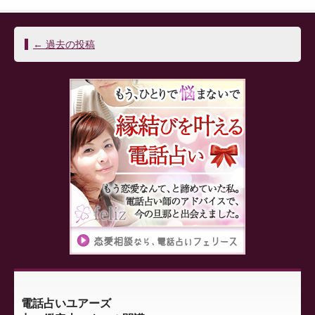
投
←
過去の投稿
稿
ナ
ビ
ゲ
ー
シ
ョ
ン
電話占いユアーズ