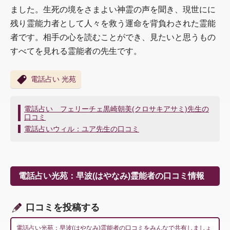
ました。生死の境をさまよい神霊の声を聞き、現世にに
残り霊能力者として人々を救う運命を背負わされた霊能
者です。相手の心を読むことができ、見たいと思うもの
すべてを見れる霊能者の先生です。
電話占い 光苑
投
電話占い フェリーチェ黒崎朝美(クロサキアサミ)先生の
口コミ
稿
ナ
電話占いウィル：ユア先生の口コミ
ビ
ゲ
ー
シ
電話占い光苑：早波(はやなみ)霊能者の口コミ情報
ョ
ン
口コミを投稿する
電話占い光苑：早波(はやなみ)霊能者の口コミをみんなで共有しましょ