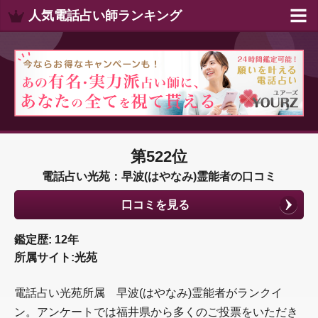
人気電話占い師ランキング
第522位
電話占い光苑：早波(はやなみ)霊能者の口コミ
口コミを見る
鑑定歴: 12年
所属サイト:光苑
電話占い光苑所属 早波(はやなみ)霊能者がランクイ
ン。アンケートでは福井県から多くのご投票をいただき