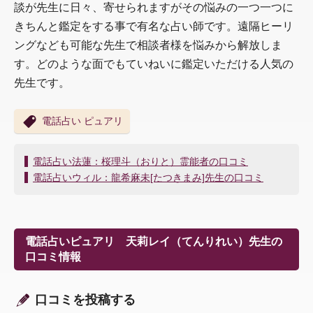
談が先生に日々、
寄せられますがその悩みの一つ一つに
きちんと鑑定をする事で有名
な占い師です。
遠隔ヒーリ
ングなども可能な先生で相談者様を悩みから解放しま
す。どのような面でもていねいに鑑定いただける人気の
先生です。
電話占い ピュアリ
投
電話占い法蓮：桜理斗（おりと）霊能者の口コミ
稿
電話占いウィル：龍希麻未[たつきまみ]先生の口コミ
ナ
ビ
ゲ
ー
電話占いピュアリ 天莉レイ（てんりれい）先生の
シ
口コミ情報
ョ
ン
口コミを投稿する